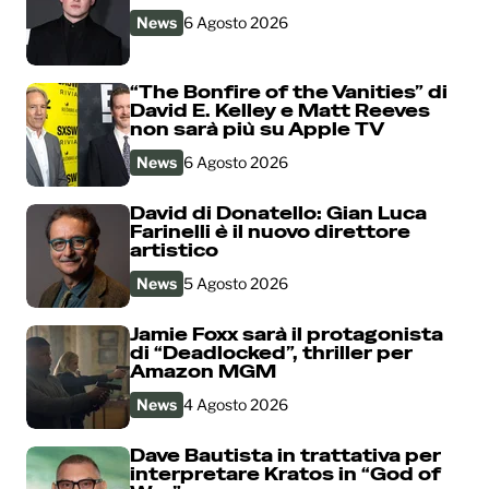
News
6 Agosto 2026
“The Bonfire of the Vanities” di
David E. Kelley e Matt Reeves
non sarà più su Apple TV
News
6 Agosto 2026
David di Donatello: Gian Luca
Farinelli è il nuovo direttore
artistico
News
5 Agosto 2026
Jamie Foxx sarà il protagonista
di “Deadlocked”, thriller per
Amazon MGM
News
4 Agosto 2026
Dave Bautista in trattativa per
interpretare Kratos in “God of