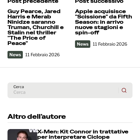
Post precedente
Post successivo
Guy Pearce, Jared
Apple acquisisce
Harris e Merab
"Scissione" da Fifth
Ninidze saranno
Season: in arrivo
Truman, Churchill e
nuove stagioni e
Stalin nel thriller
spin-off
"The Price of
Peace"
News
11 Febbraio 2026
News
11 Febbraio 2026
Cerca
Altro dell’autore
X-Men: Kit Connor in trattative
per interpretare Ciclope